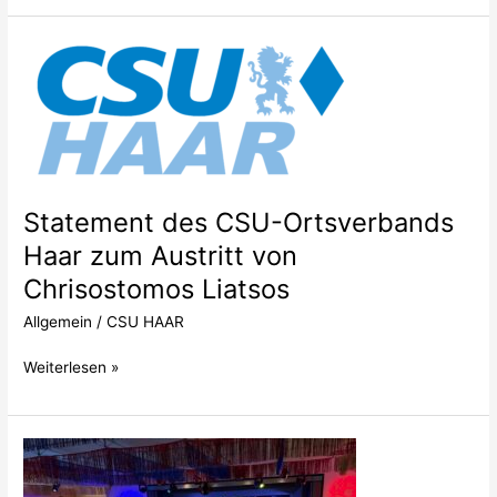
Statement
des
CSU-
Ortsverbands
Haar
zum
Austritt
Statement des CSU-Ortsverbands
von
Chrisostomos
Haar zum Austritt von
Liatsos
Chrisostomos Liatsos
Allgemein
/
CSU HAAR
Weiterlesen »
Volles
Haus