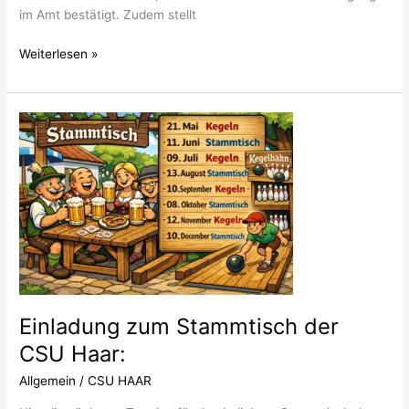
im Amt bestätigt. Zudem stellt
Weiterlesen »
Einladung
zum
Stammtisch
der
CSU
Haar:
Einladung zum Stammtisch der
CSU Haar:
Allgemein
/
CSU HAAR