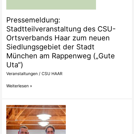
zum
neuen
Siedlungsgebiet
Pressemeldung:
der
Stadtteilveranstaltung des CSU-
Stadt
Ortsverbands Haar zum neuen
München
am
Siedlungsgebiet der Stadt
Rappenweg
München am Rappenweg („Gute
(„Gute
Uta“)
Uta“)
Veranstaltungen
/
CSU HAAR
Weiterlesen »
CSU
gestaltet
Verantwortung
für