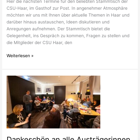
Hier die nächsten Termine für den beliebten Stammtisch der
CSU-Haar, im Gasthof zur Post. In angenehmer Atmosphäre
möchten wir uns mit Ihnen über aktuelle Themen in Haar und
darüber hinaus austauschen, Ideen diskutieren und
Anregungen aufnehmen. Der Stammtisch bietet die
Gelegenheit, ins Gespräch zu kommen, Fragen zu stellen und
die Mitglieder der CSU Haar, den
Weiterlesen »
Dankeschön
an
alle
Austrägerinnen
und
Austräger
Dankeschön an alle Austrägerinnen