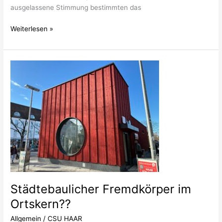
ausgelassene Stimmung bestimmten das
Weiterlesen »
Städtebaulicher
Fremdkörper
im
Ortskern??
Städtebaulicher Fremdkörper im
Ortskern??
Allgemein
/
CSU HAAR