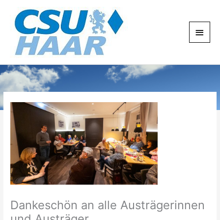
Zum
Haup
Inhalt
springen
Dankeschön an alle Austrägerinnen
und Austräger