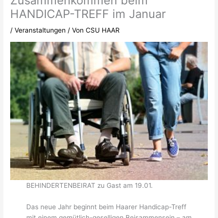
Zusammenkommen beim
HANDICAP-TREFF im Januar
/
Veranstaltungen
/ Von
CSU HAAR
BEHINDERTENBEIRAT zu Gast am 19.01.
Das neue Jahr beginnt beim Haarer Handicap-Treff
mit einem gemütlich-geselligen Beisammensein – am