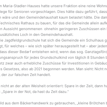
en Maria-Stadler-Hauses hatte unsere Fraktion eine reine Wo
ege für Senioren vorgeschlagen. Dies hätte dazu geführt, das
 wäre und den Gemeindehaushalt kaum belastet hätte. Die dama
echnisches Rathaus zu bauen, für das die Gemeinde allein auf
n in Aussicht genommenen ohnehin geringeren Zuschüssen ein 
zusätzliches Loch in den Gemeindehaushalt.
ie Jagdfeldgrundschule hat sich die Gemeinde ein Schulhaus gel
 für welches – wie sich später herausgestellt hat – aber jedenf
ss dieser Bedarf entstehen wird, wenn das sog. Ganztagsförd
ungsanspruch für jedes Grundschulkind von täglich 8 Stunden be
tz zwar auch erhebliche Zuschüsse für Investitionen in Gebäud
es Gesetzes, also ab 2021 begonnen werden. Man sieht: Nicht nu
der zur falschen Zeit handelt.
icht an der alten Weisheit orientiert: Spare in der Zeit, dann h
 „Spare in der Not, da hast du Zeit dazu.“
Bild aus dem Bäckerhandwerk zu gebrauchen, „kleine Brötchen 