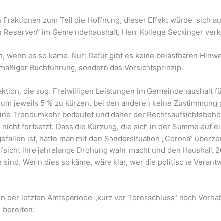
en Fraktionen zum Teil die Hoffnung, dieser Effekt würde sich a
llen Reserven“ im Gemeindehaushalt, Herr Kollege Seckinger ve
ich, wenn es so käme. Nur: Dafür gibt es keine belastbaren Hinw
mäßiger Buchführung, sondern das Vorsichtsprinzip.
aktion, die sog. Freiwilligen Leistungen im Gemeindehaushalt 
 um jeweils 5 % zu kürzen, bei den anderen keine Zustimmung 
eine Trendumkehr bedeutet und daher der Rechtsaufsichtsbehör
nicht fortsetzt. Dass die Kürzung, die sich in der Summe auf ei
sgefallen ist, hätte man mit den Sondersituation „Corona“ übe
ufsicht ihre jahrelange Drohung wahr macht und den Haushalt 2
 sind. Wenn dies so käme, wäre klar, wer die politische Verantw
 in der letzten Amtsperiode „kurz vor Toresschluss“ noch Vorh
e bereiten: