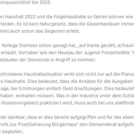
voraussichtlich bis 2025.
en Haushalt 2022 und die Folgehaushalte so fahren können wie g
leiden. Es ist kein Naturgesetz, dass die Gewerbesteuer immer 
heit auch schon das Gegenteil erlebt.
 Kollege Siemsen schon gesagt hat, „auf Kante genäht, erfreulic
erlaubt, Vorhaben wie den Neubau der Jugend-Freizeitstätte 
ebäuden der Gemeinde in Angriff zu nehmen.
schriebene Haushaltssituation wirkt sich nicht nur auf die Plan
s Haushalts. Dies bedeutet, dass die Ansätze für die Ausgabe
 Lage, bei Erhöhungen einfach Geld draufzulegen. Dies bedeute
rhaben enthalten müssen. Was in der Industrie unter dem Schl
 Kostenvorgeben) praktiziert wird, muss auch bei uns stattfind
er dankbar, dass er dies bereits aufgegriffen und für das ebe
ofs zur Post/Sanierung Bürgerhaus“ den Gemeinderat aufgefor
 begleiten.