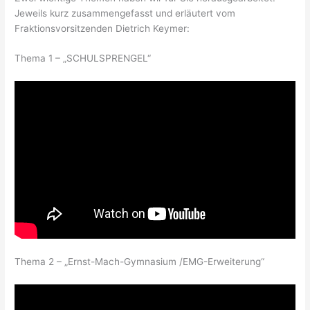
Jeweils kurz zusammengefasst und erläutert vom
Fraktionsvorsitzenden Dietrich Keymer:
Thema 1 – „SCHULSPRENGEL“
Thema 2 – „Ernst-Mach-Gymnasium /EMG-Erweiterung“