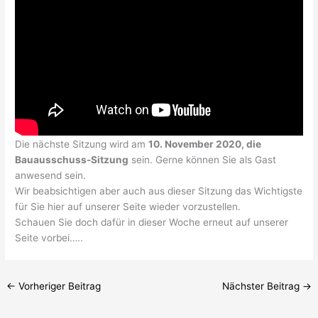
Die nächste Sitzung wird am
10. November 2020, die
Bauausschuss-Sitzung
sein. Gerne können Sie als Gast
anwesend sein.
Wir beabsichtigen aber auch aus dieser Sitzung das Wichtigste
für Sie hier auf unserer Seite wieder vorzustellen.
Schauen Sie doch dafür in dieser Woche erneut auf unserer
Seite vorbei…..
←
Vorheriger Beitrag
Nächster Beitrag
→