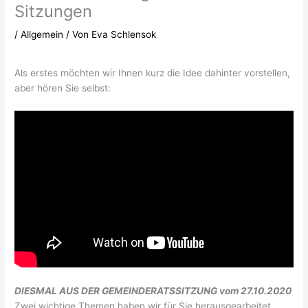
Sitzungen
/
Allgemein
/ Von
Eva Schlensok
Als erstes möchten wir Ihnen kurz die Idee dahinter vorstellen,
aber hören Sie selbst:
DIESMAL AUS DER
GEMEINDERATSSITZUNG vom 27.10.2020
Zwei wichtige Themen haben wir für Sie herausgearbeitet.